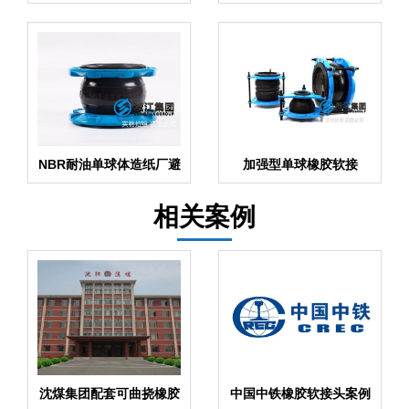
接“结晶器配套”
接头
NBR耐油单球体造纸厂避
加强型单球橡胶软接
震接头
头“结晶器配套”
相关案例
沈煤集团配套可曲挠橡胶
中国中铁橡胶软接头案例