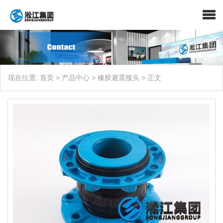
现在位置:
首页
>
产品中心
>
橡胶避震接头
>
正文