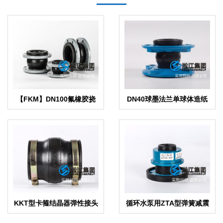
【FKM】DN100氟橡胶挠
DN40球墨法兰单球体造纸
性接管“结晶器配套”
厂避震接头
KKT型卡箍结晶器弹性接头
循环水泵用ZTA型弹簧减震
器