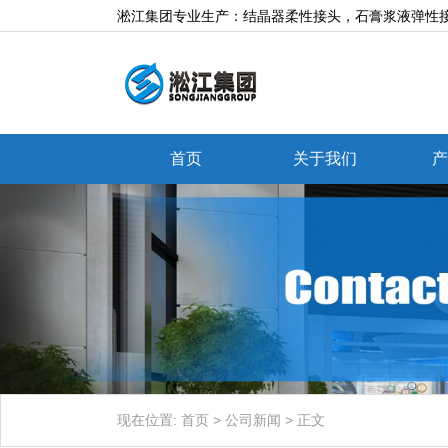
淞江集团专业生产：结晶器柔性接头，石膏浆液弹性接
首页
关于我们
产
现在位置:
首页
>
公司新闻
>
正文