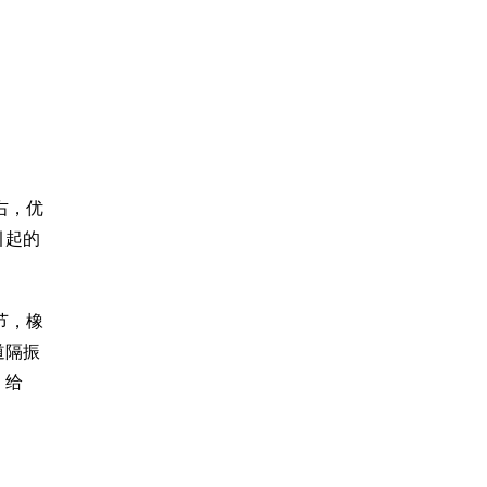
右，优
引起的
节，橡
道隔振
、给