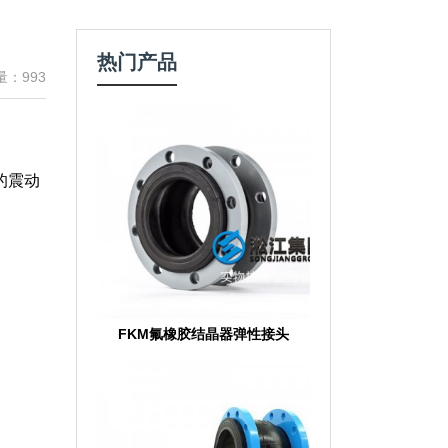
热门产品
量：993
的震动
FKM氟橡胶结晶器弹性接头