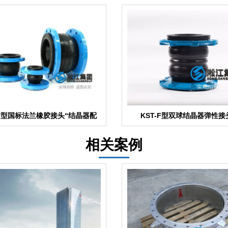
T型国标法兰橡胶接头“结晶器配
KST-F型双球结晶器弹性接
套”
相关案例