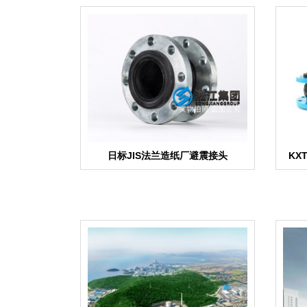
日标JIS法兰造纸厂避震接头
KX