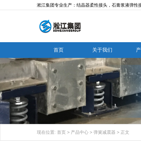
淞江集团专业生产：结晶器柔性接头，石膏浆液弹性接
首页
关于我们
产
现在位置:
首页
>
产品中心
>
弹簧减震器
>
正文