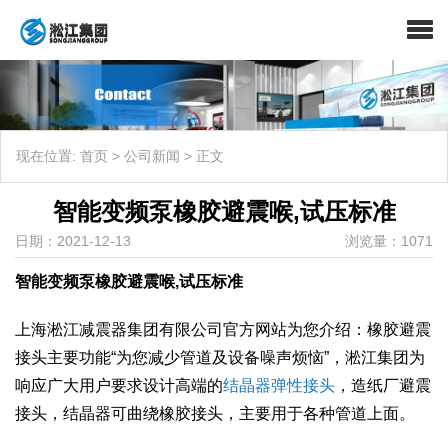
现在位置:
首页
>
公司新闻
>
正文
智能变频泵橡胶避震喉,试压标准
日期：2021-12-13
浏览量：1071
智能变频泵橡胶避震喉,试压标准
上海淞江减震器集团有限公司官方网站为您介绍：橡胶避震
接头主要功能“为您减少管道及设备噪声烦恼”，淞江集团为
响应广大用户要求设计高端的
结晶器弹性接头
，造纸厂避震
接头，结晶器可曲绕橡胶接头，主要用于各种管道上面。