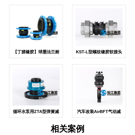
【丁腈橡胶】球墨法兰耐
KST-L型螺纹橡胶软接头
油橡胶接头“结晶器配套”
循环水泵用ZTA型弹簧减
汽车改装AirBFT气动减
震器
震器
相关案例