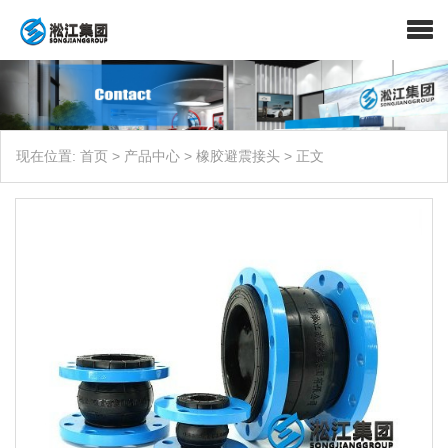
现在位置:
首页
>
产品中心
>
橡胶避震接头
>
正文