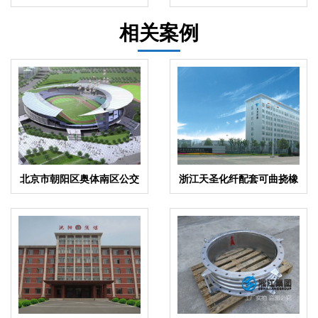
头
晶器配套”
相关案例
北京市朝阳区奥体南区公交
浙江天圣化纤配套可曲挠橡
奥体东站项目弹簧减振器案
胶接头案例
例