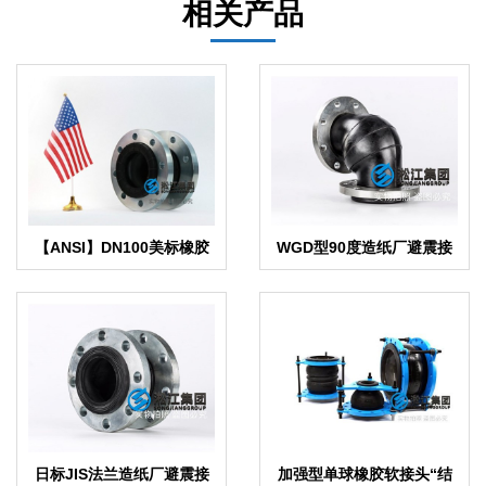
相关产品
【ANSI】DN100美标橡胶
WGD型90度造纸厂避震接
管接头“结晶器配套”
头
日标JIS法兰造纸厂避震接
加强型单球橡胶软接头“结