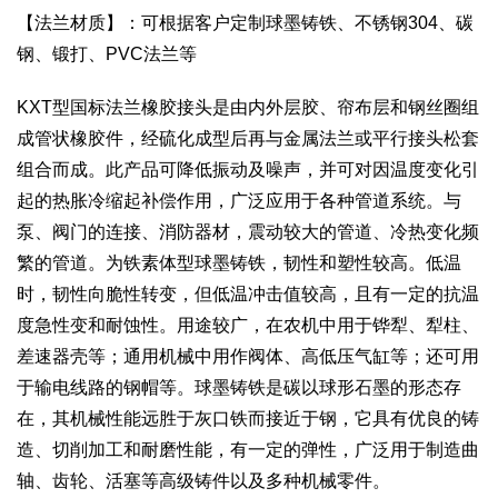
【法兰材质】：可根据客户定制球墨铸铁、不锈钢304、碳
钢、锻打、PVC法兰等
KXT型国标法兰橡胶接头是由内外层胶、帘布层和钢丝圈组
成管状橡胶件，经硫化成型后再与金属法兰或平行接头松套
组合而成。此产品可降低振动及噪声，并可对因温度变化引
起的热胀冷缩起补偿作用，广泛应用于各种管道系统。与
泵、阀门的连接、消防器材，震动较大的管道、冷热变化频
繁的管道。为铁素体型球墨铸铁，韧性和塑性较高。低温
时，韧性向脆性转变，但低温冲击值较高，且有一定的抗温
度急性变和耐蚀性。用途较广，在农机中用于铧犁、犁柱、
差速器壳等；通用机械中用作阀体、高低压气缸等；还可用
于输电线路的钢帽等。球墨铸铁是碳以球形石墨的形态存
在，其机械性能远胜于灰口铁而接近于钢，它具有优良的铸
造、切削加工和耐磨性能，有一定的弹性，广泛用于制造曲
轴、齿轮、活塞等高级铸件以及多种机械零件。