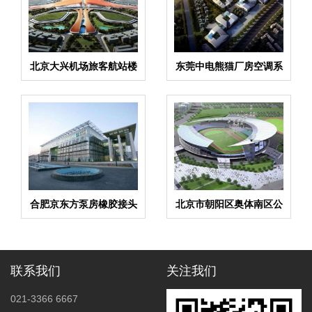
北京大兴机场旅客航站楼
东莞中电熊猫厂房空调系
及综合换乘中心（指廊）
统配套橡胶接头案例
工程项目橡胶接头案例
合肥京东方泵房橡胶接头
北京市朝阳区奥体南区公
案例
交奥体东站项目弹簧减振
器案例
联系我们
关注我们
021-3366 6667