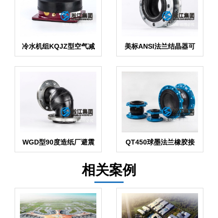
冷水机组KQJZ型空气减
美标ANSI法兰结晶器可
震器
曲绕橡胶接头
WGD型90度造纸厂避震
QT450球墨法兰橡胶接
接头
头“结晶器配套”
相关案例