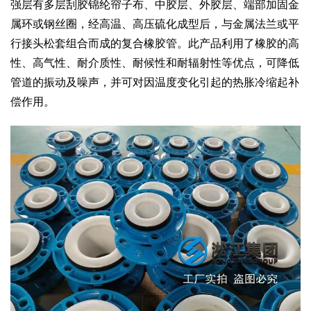
强层有多层刮胶锦纶帘子布、中胶层、外胶层、端部加固金
属环或钢丝圈，经高温、高压硫化成型后，与金属法兰或平
行接头松套组合而成的复合橡胶管。此产品利用了橡胶的高
性、高气性、耐介质性、耐候性和耐辐射性等优点，可降低
管道的振动及噪声，并可对因温度变化引起的热胀冷缩起补
偿作用。