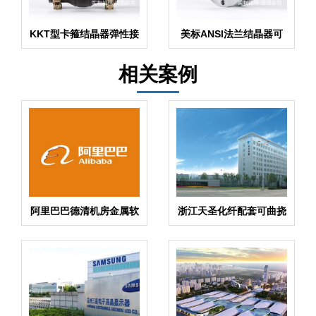
KKT型卡箍结晶器弹性接
美标ANSI法兰结晶器可
头
曲绕橡胶接头
相关案例
阿里巴巴德清机房金属软
浙江天圣化纤配套可曲挠
管案例
橡胶接头案例