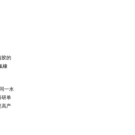
晴胶的
氟橡
同一水
科研单
提高产