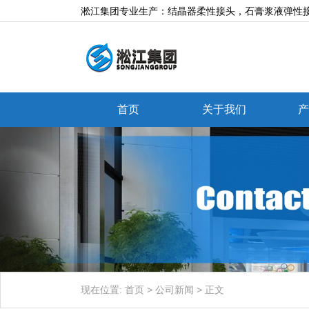
淞江集团专业生产：结晶器柔性接头，石膏浆液弹性接
首页
关于我们
产
现在位置:
首页
>
公司新闻
>
正文