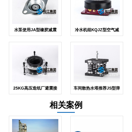
水泵使用JA型橡胶减震
冷水机组KQJZ型空气减
器
震器
25KG高压造纸厂避震接
车间散热水塔推荐JS型弹
头
簧减震器
相关案例