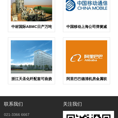
中材国际ABMC日产万吨
中国移动上海公司弹簧减
水泥生产线项目配套水泵
震器案例
软连接案例
浙江天圣化纤配套可曲挠
阿里巴巴德清机房金属软
橡胶接头案例
管案例
联系我们
关注我们
021-3366 6667